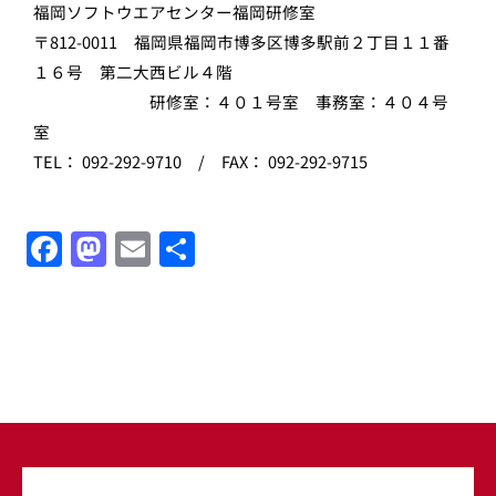
福岡ソフトウエアセンター福岡研修室
〒812-0011 福岡県福岡市博多区博多駅前２丁目１１番
１６号 第二大西ビル４階
研修室：４０１号室 事務室：４０４号
室
TEL： 092-292-9710 / FAX： 092-292-9715
F
M
E
共
a
a
m
有
c
st
ai
e
o
l
b
d
o
o
o
n