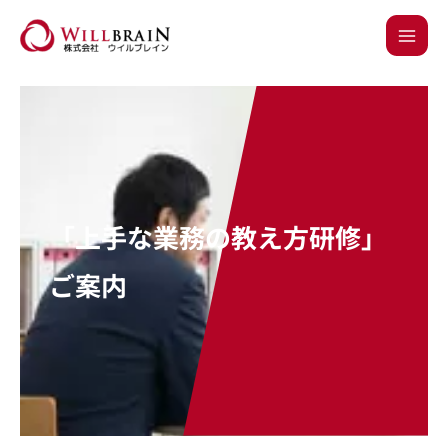
内
容
を
ス
キ
ッ
プ
「上手な業務の教え方研修」
ご案内